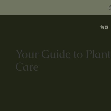
首頁
Your Guide to Plant
Care