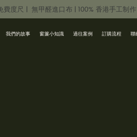
免費度尺 | 無甲醛進口布 | 100% 香港手工制
我們的故事
窗簾小知識
過往案例
訂購流程
聯