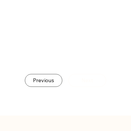
絲絡雅®柔紗
日夜風琴簾
簾
Next
Previous