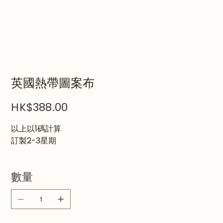
英國熱帶圖案布
價
HK$388.00
格
以上以1碼計算
訂製2-3星期
數量