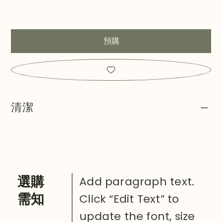
14-20日交貨
預購
清潔
​選購
Add paragraph text.
需知
Click “Edit Text” to
update the font, size