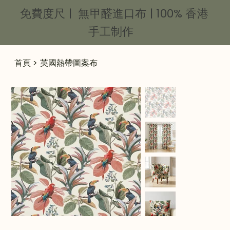
免費度尺 | 無甲醛進口布 | 100% 香港
手工制作
首頁
>
英國熱帶圖案布