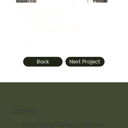
手工布簾
One Ho Man
Tin
Back
Next Project
​聯絡我們
winghang173a@gmail.co